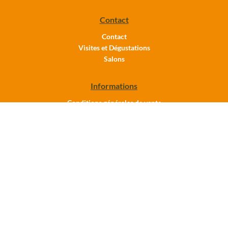
Contact
Contact
Visites et Dégustations
Salons
Informations
Conditions générales de vente
Mentions légales
Politique de confidentialité
Château Trapaud
33 330 Saint-Étienne-de-Lisse
Tél. : +33 (0)5 57 40 18 08