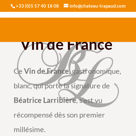
+33 (0)5 57 40 18 08
info@chateau-trapaud.com
Vin de France
Ce
Vin de France
, gastronomique,
blanc, qui porte la signature de
Béatrice Larribière
, s’est vu
récompensé dès son premier
millésime.