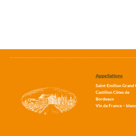
Appellations
Saint-Emilion Grand 
Castillon Côtes de
Bordeaux
Vin de France – blan