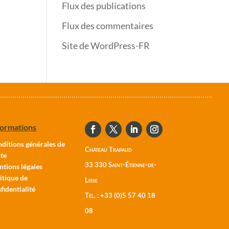
Flux des publications
Flux des commentaires
Site de WordPress-FR
formations
ditions générales de
Château Trapaud
te
33 330 Saint-Étienne-de-
tions légales
itique de
Lisse
fidentialité
Tél. : +33 (0)5 57 40 18
08