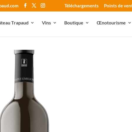
apaud.com
Téléchargements
Points de ven
teau Trapaud
Vins
Boutique
Œnotourisme