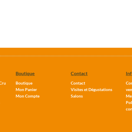
Boutique
Contact
In
Cru
Boutique
Contact
Con
Mon Panier
Visites et Dégustations
ven
Mon Compte
Salons
Men
c
Pol
con