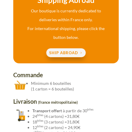
Shipping Abroad
Our boutique is currently dedicated to
deliveries within France only.
For international shipping, please click the
button below.
SHIP ABROAD
Commande
Minimum 6 bouteilles
(1 carton = 6 bouteilles)
Livraison
(france métropolitaine)
blles
Transport offert
à partir de 30
blles
24
(4 cartons) =31,80€
blles
18
(3 cartons) =31,80€
blles
12
(2 cartons) = 24,90€
blles