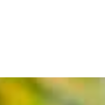
Coffret « Découverte
Secrets- Saint-Émilion
2026 »
Grand Cru Bio 2020
129,80
€
39,00
€