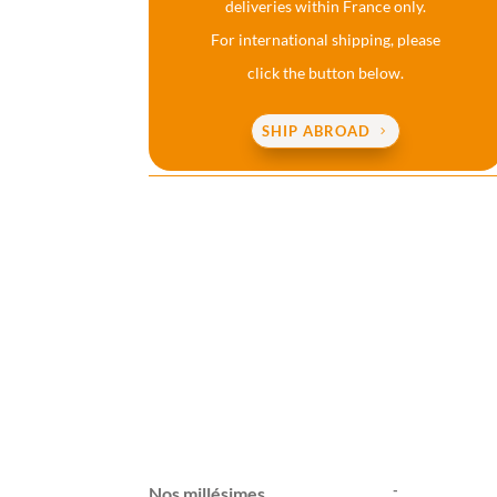
deliveries within France only.
For international shipping, please
click the button below.
SHIP ABROAD
-
Nos millésimes