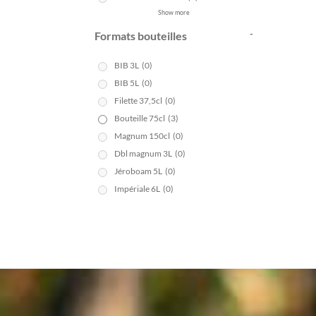
Show more
-
Formats bouteilles
BIB 3L
(0)
BIB 5L
(0)
Filette 37,5cl
(0)
Bouteille 75cl
(3)
Magnum 150cl
(0)
Dbl magnum 3L
(0)
Jéroboam 5L
(0)
Impériale 6L
(0)