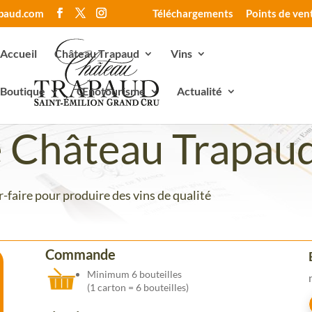
apaud.com
Téléchargements
Points de ven
Accueil
Château Trapaud
Vins
Boutique
Œnotourisme
Actualité
e Château Trapau
-faire pour produire des vins de qualité
Commande
Minimum 6 bouteilles
(1 carton = 6 bouteilles)