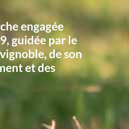
che engagée
9, guidée par le
 vignoble, de son
ent et des