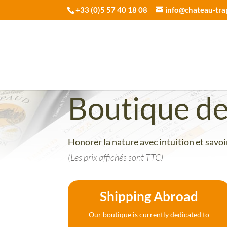
+33 (0)5 57 40 18 08
info@chateau-tr
Boutique d
Honorer la nature avec intuition et savoir
(Les prix affichés sont TTC)
Shipping Abroad
Our boutique is currently dedicated to