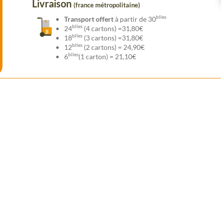
Livraison
(france métropolitaine)
blles
Transport offert
à partir de 30
blles
24
(4 cartons) =31,80€
blles
18
(3 cartons) =31,80€
blles
12
(2 cartons) = 24,90€
blles
6
(1 carton) = 21,10€