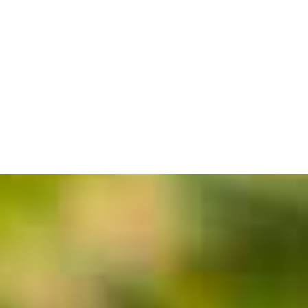
Jéroboam Château
Impériale Château
Trapaud – Saint-Émilion
Trapaud – Saint-Émilion
Grand Cru Bio
Grand Cru Bio
Plage
249,00
€
–
284,00
€
306,00
€
de
prix :
249,00 €
à
284,00 €