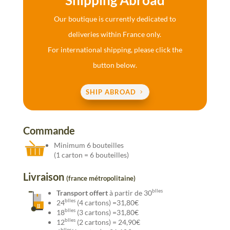
Shipping Abroad
Our boutique is currently dedicated to
deliveries within France only.
For international shipping, please click the
button below.
SHIP ABROAD
Commande
Minimum 6 bouteilles
(1 carton = 6 bouteilles)
Livraison
(france métropolitaine)
blles
Transport offert
à partir de 30
blles
24
(4 cartons) =31,80€
blles
18
(3 cartons) =31,80€
blles
12
(2 cartons) = 24,90€
blles