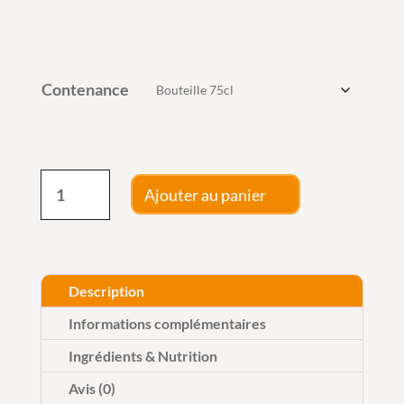
25,00 
à
52,00 
Contenance
quantité
Ajouter au panier
de
Château
Trapaud
-
Description
Saint-
Informations complémentaires
Émilion
Ingrédients & Nutrition
Grand
Avis (0)
Cru