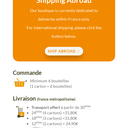
Shipping Abroad
Our boutique is currently dedicated to
deliveries within France only.
For international shipping, please click the
button below.
SHIP ABROAD
Commande
Minimum 6 bouteilles
(1 carton = 6 bouteilles)
Livraison
(france métropolitaine)
blles
Transport offert
à partir de 30
blles
24
(4 cartons) =31,80€
blles
18
(3 cartons) =31,80€
blles
12
(2 cartons) = 24,90€
blles