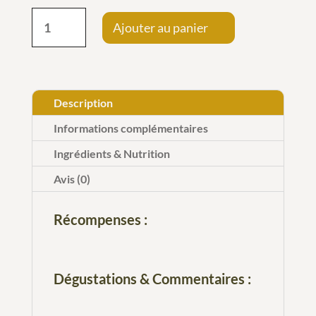
quantité
Ajouter au panier
de
BL
-
Malbec
Description
-
Informations complémentaires
Vin
Ingrédients & Nutrition
de
Avis (0)
France
-
Récompenses :
2025
Dégustations & Commentaires :