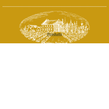
Produits
Château Trapaud
La Parcelle 784
BL
Boutique
Boutique
Mon Panier
Mon Compte
Contact