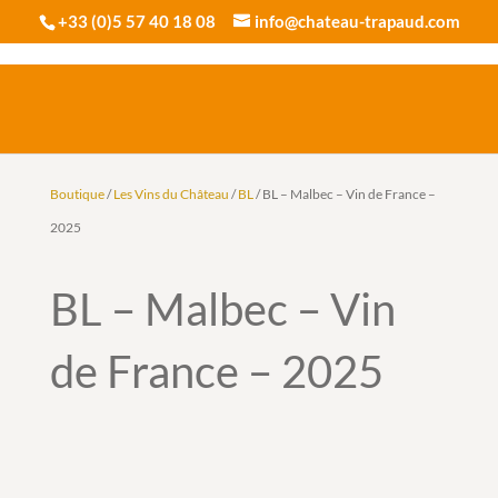
+33 (0)5 57 40 18 08
info@chateau-trapaud.com
Boutique
/
Les Vins du Château
/
BL
/ BL – Malbec – Vin de France –
2025
BL – Malbec – Vin
de France – 2025