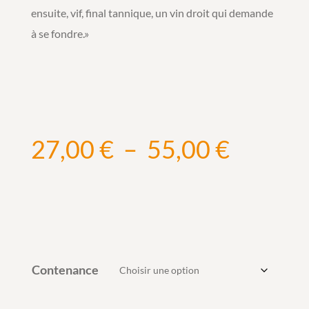
ensuite, vif, final tannique, un vin droit qui demande
à se fondre.»
Plage
27,00
€
–
55,00
€
de
prix :
27,00 
à
55,00 
Contenance