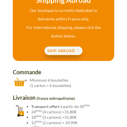
Shipping Abroad
Our boutique is currently dedicated to
deliveries within France only.
For international shipping, please click the
button below.
SHIP ABROAD
Commande
Minimum 6 bouteilles
(1 carton = 6 bouteilles)
Livraison
(france métropolitaine)
blles
Transport offert
à partir de 30
blles
24
(4 cartons) =31,80€
blles
18
(3 cartons) =31,80€
blles
12
(2 cartons) = 24,90€
blles