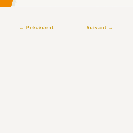
←
Précédent
Suivant
→
Rejoignez nous le
temps d’un week-end
viticole !
Nous avons le plaisir de vous inviter à
nos journées portes ouvertes qui se
dérouleront au Château
du samedi 29