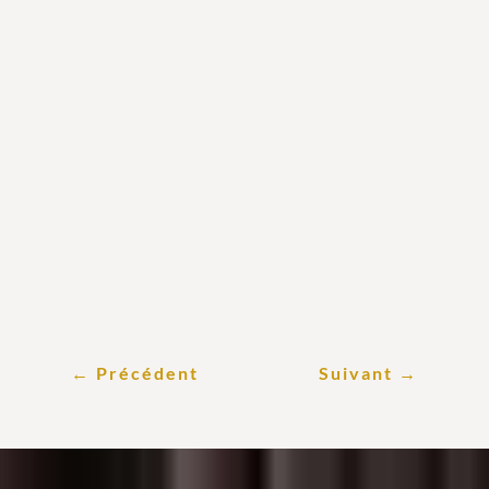
Portes ouvertes 2023
https://www.saint-emilion-tourisme.com
Conseil des Vins de St-Emilion
15, Rue Guadet – Saint-Emilion
Tél. : 05 57 55 50 50
←
Précédent
Suivant
→