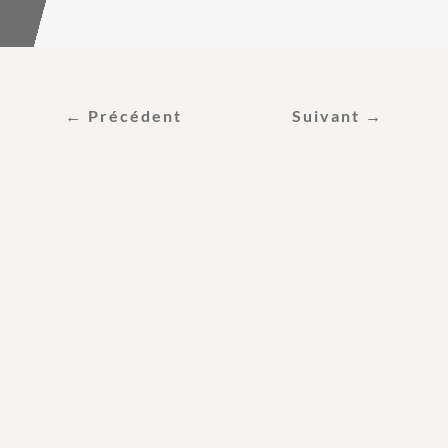
←
Précédent
Suivant
→
Ce mois-ci, voici notre «
Coup de cœur » : le
BL
,
Vin
de France
100%
Cabernet
Franc
. Dans cet article, nous
allons vous parler de ce
cépage unique, de ses
caractéristiques et de la