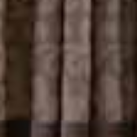
visites et
dégustations au
Château Trapaud