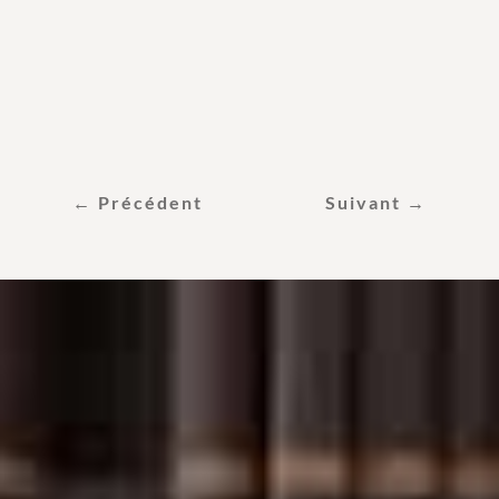
© 2023 Copyright Château Trapaud
Création :
Floripa Conseils
info@chateau-trapaud.com
←
Précédent
Suivant
→