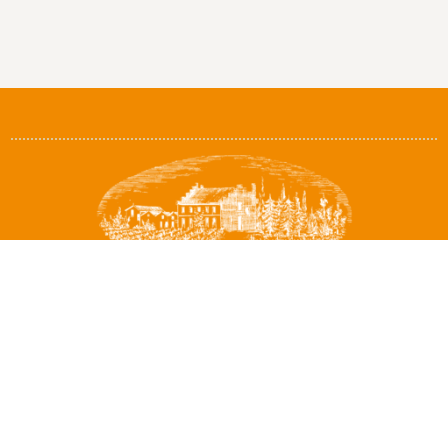
Appellations
Saint-Emilion Grand Cru
Castillon Côtes de Bordeaux
Vin de France – blanc
Boutique
Boutique